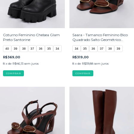
Coturno Feminino Chelsea Glam
Saara - Tamanco Feminino Bico
Preto Santorine
Quadrado Salto Geométrico
Marrom
40
39
38
37
36
35
34
34
35
36
37
38
39
R$369,00
R$319,00
8
x de
R$46,13
sem juros
8
x de
R$39,88
sem juros
COMPRAR
COMPRAR