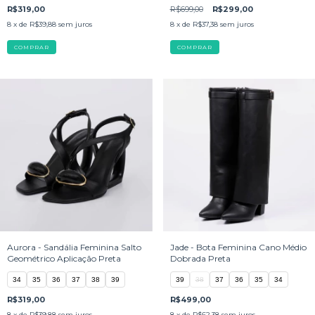
R$319,00
R$699,00
R$299,00
8
x de
R$39,88
sem juros
8
x de
R$37,38
sem juros
COMPRAR
COMPRAR
Aurora - Sandália Feminina Salto
Jade - Bota Feminina Cano Médio
Geométrico Aplicação Preta
Dobrada Preta
34
35
36
37
38
39
39
38
37
36
35
34
R$319,00
R$499,00
8
x de
R$39,88
sem juros
8
x de
R$62,38
sem juros