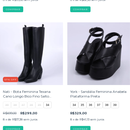
COMPRAR
COMPRAR
57
%
OFF
Nati - Bota Feminina Texana
York - Sandália Feminina Anabela
Cano Longo Bico Fino Salto
Plataforma Preta
Grosso Preta
39
38
37
36
35
34
34
35
36
37
38
39
R$699,00
R$299,00
R$329,00
8
x de
R$37,38
sem juros
8
x de
R$41,13
sem juros
COMPRAR
COMPRAR