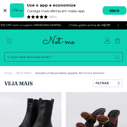
Use o app e economize
Abrir
Consiga mais ofertas em nosso app
(100+)
cupom PRIMEIRACOMPRA
| Frete grátis acima de R$299
|
10% OFF com o c
0
Início
.
VEJA MAIS
.
breadcrumbs.sandalia-papete-feminina-branca1
VEJA MAIS
FILTRAR