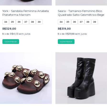
York - Sandália Feminina Anabela
Saara - Tamanco Feminino Bico
Plataforma Marrom
Quadrado Salto Geométrico Bege
34
35
36
37
38
39
34
35
36
37
38
39
R$329,00
R$319,00
8
x de
R$41,13
sem juros
8
x de
R$39,88
sem juros
COMPRAR
COMPRAR