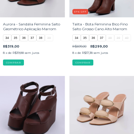
57
%
OFF
Aurora - Sandália Feminina Salto
Talita - Bota Feminina Bico Fino
Geométrico Aplicação Marrom
Salto Grosso Cano Alto Marrom
34
35
36
37
38
39
34
35
36
37
38
39
40
R$319,00
R$699,00
R$299,00
8
x de
R$39,88
sem juros
8
x de
R$37,38
sem juros
COMPRAR
COMPRAR