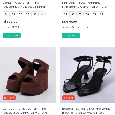
Doha - Papete Feminina
Kimberly - Bota Feminina
Anatômica Aplicação Marrom
Plataforma Cano Médio Preto
34
35
36
37
38
39
39
38
37
36
35
34
R$299,00
R$479,00
8
x de
R$37,38
sem juros
8
x de
R$59,88
sem juros
COMPRAR
COMPRAR
18
%
OFF
31
%
OFF
Canadá - Tamanco Feminino
Eudora - Sandália Not-me Verniz
Anabela de Camurça Marrom
Bico Folha Salto Médio Preta