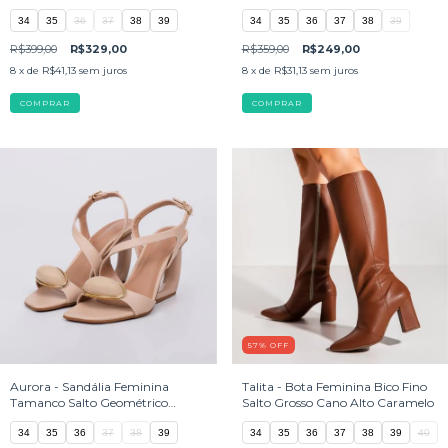
34
35
36
37
38
39
34
35
36
37
38
39
R$399,00
R$329,00
R$359,00
R$249,00
8
x de
R$41,13
sem juros
8
x de
R$31,13
sem juros
COMPRAR
COMPRAR
57
%
OFF
Aurora - Sandália Feminina
Talita - Bota Feminina Bico Fino
Tamanco Salto Geométrico
Salto Grosso Cano Alto Caramelo
Aplicação Bege
34
35
36
37
38
39
34
35
36
37
38
39
40